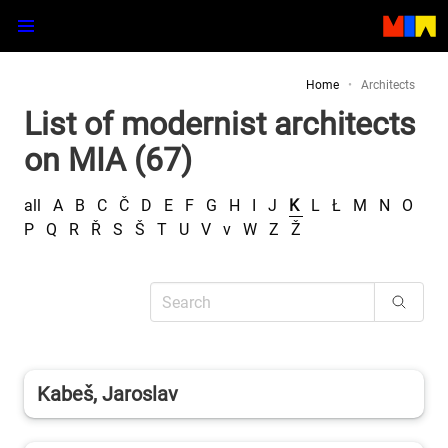
Home
Architects
List of modernist architects
on MIA (67)
all
A
B
C
Č
D
E
F
G
H
I
J
K
L
Ł
M
N
O
P
Q
R
Ř
S
Š
T
U
V
v
W
Z
Ž
Kabeš, Jaroslav